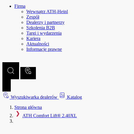
Firma
Wewnątrz ATH-Heinl
Zespół
Dealerzy i partnerzy
Szkolenia B2B
Targi i wydarzenia
Kariera
Aktualności
Informacje prawne
Wyszukiwarka dealerów
Katalog
Strona główna
ATH Comfort Lift® 2.40XL