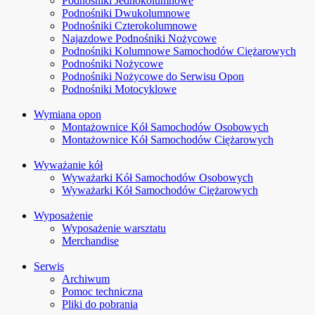
Podnośniki Jednokolumnowe
Podnośniki Dwukolumnowe
Podnośniki Czterokolumnowe
Najazdowe Podnośniki Nożycowe
Podnośniki Kolumnowe Samochodów Ciężarowych
Podnośniki Nożycowe
Podnośniki Nożycowe do Serwisu Opon
Podnośniki Motocyklowe
Wymiana opon
Montażownice Kół Samochodów Osobowych
Montażownice Kół Samochodów Ciężarowych
Wyważanie kół
Wyważarki Kół Samochodów Osobowych
Wyważarki Kół Samochodów Ciężarowych
Wyposażenie
Wyposażenie warsztatu
Merchandise
Serwis
Archiwum
Pomoc techniczna
Pliki do pobrania