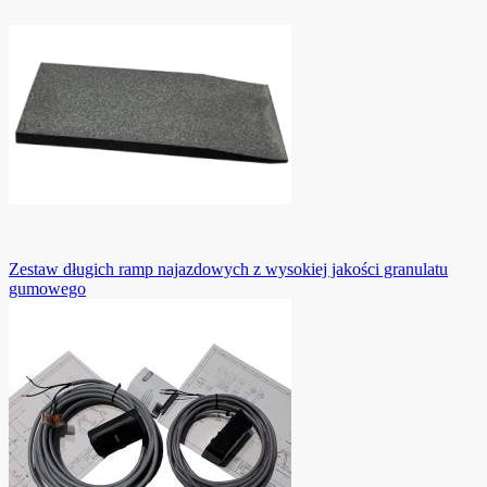
Zestaw długich ramp najazdowych z wysokiej jakości granulatu
gumowego