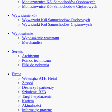
Montażownice Kół Samochodów Osobowych
Montażownice Kół Samochodów Ciężarowych
Wyważanie kół
Wyważarki Kół Samochodów Osobowych
Wyważarki Kół Samochodów Ciężarowych
Wyposażenie
Wyposażenie warsztatu
Merchandise
Serwis
Archiwum
Pomoc techniczna
Pliki do pobrania
Firma
Wewnątrz ATH-Heinl
Zespół
Dealerzy i partnerzy
Szkolenia B2B
Targi i wydarzenia
Kariera
Aktualności
Informacje prawne