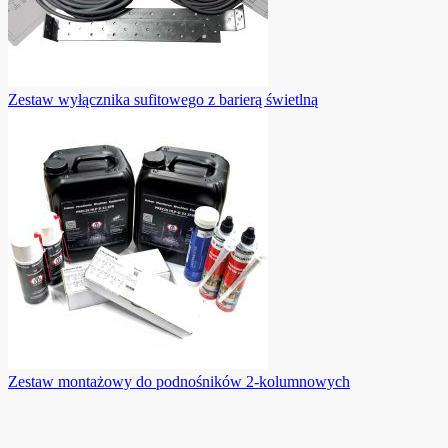
Zestaw wyłącznika sufitowego z barierą świetlną
Zestaw montażowy do podnośników 2-kolumnowych