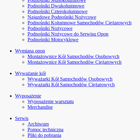
Podnośniki Jednokolumnowe
Podnośniki Dwukolumnowe
Podnośniki Czterokolumnowe
Najazdowe Podnośniki Nożycowe
Podnośniki Kolumnowe Samochodów Ciężarowych
Podnośniki Nożycowe
Podnośniki Nożycowe do Serwisu Opon
Podnośniki Motocyklowe
Wymiana opon
Montażownice Kół Samochodów Osobowych
Montażownice Kół Samochodów Ciężarowych
Wyważanie kół
Wyważarki Kół Samochodów Osobowych
Wyważarki Kół Samochodów Ciężarowych
Wyposażenie
Wyposażenie warsztatu
Merchandise
Serwis
Archiwum
Pomoc techniczna
Pliki do pobrania