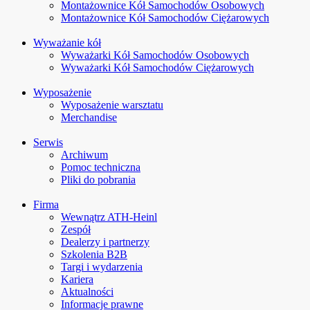
Montażownice Kół Samochodów Osobowych
Montażownice Kół Samochodów Ciężarowych
Wyważanie kół
Wyważarki Kół Samochodów Osobowych
Wyważarki Kół Samochodów Ciężarowych
Wyposażenie
Wyposażenie warsztatu
Merchandise
Serwis
Archiwum
Pomoc techniczna
Pliki do pobrania
Firma
Wewnątrz ATH-Heinl
Zespół
Dealerzy i partnerzy
Szkolenia B2B
Targi i wydarzenia
Kariera
Aktualności
Informacje prawne