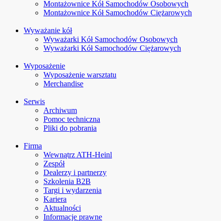
Montażownice Kół Samochodów Osobowych
Montażownice Kół Samochodów Ciężarowych
Wyważanie kół
Wyważarki Kół Samochodów Osobowych
Wyważarki Kół Samochodów Ciężarowych
Wyposażenie
Wyposażenie warsztatu
Merchandise
Serwis
Archiwum
Pomoc techniczna
Pliki do pobrania
Firma
Wewnątrz ATH-Heinl
Zespół
Dealerzy i partnerzy
Szkolenia B2B
Targi i wydarzenia
Kariera
Aktualności
Informacje prawne