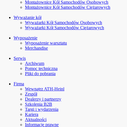
Montażownice Kół Samochodów Osobowych
Montażownice Kół Samochodów Ciężarowych
Wyważanie kół
Wyważarki Kół Samochodów Osobowych
Wyważarki Kół Samochodów Ciężarowych
Wyposażenie
Wyposażenie warsztatu
Merchandise
Serwis
Archiwum
Pomoc techniczna
Pliki do pobrania
Firma
Wewnątrz ATH-Heinl
Zespół
Dealerzy i partnerzy
Szkolenia B2B
Targi i wydarzenia
Kariera
Aktualności
Informacje prawne