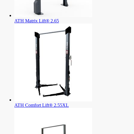
ATH Matrix Lift® 2.65
ATH Comfort Lift® 2.55XL