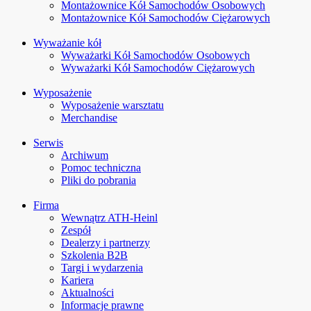
Montażownice Kół Samochodów Osobowych
Montażownice Kół Samochodów Ciężarowych
Wyważanie kół
Wyważarki Kół Samochodów Osobowych
Wyważarki Kół Samochodów Ciężarowych
Wyposażenie
Wyposażenie warsztatu
Merchandise
Serwis
Archiwum
Pomoc techniczna
Pliki do pobrania
Firma
Wewnątrz ATH-Heinl
Zespół
Dealerzy i partnerzy
Szkolenia B2B
Targi i wydarzenia
Kariera
Aktualności
Informacje prawne